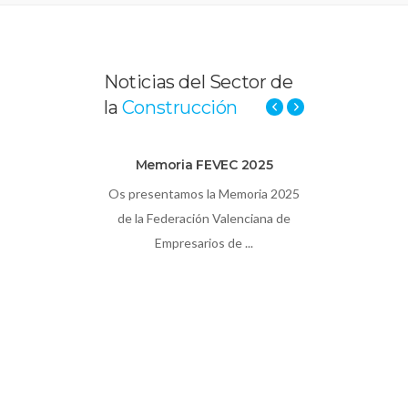
Noticias del Sector de
la
Construcción
 PROGRAMA
Memoria FEVEC 2025
FEVEC es
 BIM
ENTIDA
Os presentamos la Memoria 2025
SOCIALME
ha una nueva
de la Federación Valenciana de
¡Compar
ma formativo
Empresarios de ...
noticias!
n